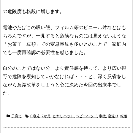
の危険度も格段に増します。
電池やたばこの吸い殻、フィルム等のビニール片などはも
ちろんですが、一見すると危険なものには見えないような
「お菓子・豆類」での窒息事故も多いとのことで、家庭内
でも一度再確認の必要性を感じました。
自分のことではない分、より責任感を持って、より広い視
野で危険を察知していかなければ・・・と、深く反省をし
ながら意識改革をしようと心に決めた今回の出来事でし
た。
子育て
0歳児
,
7か月
,
ヒヤリハット
,
ベビーベッド
,
事故
,
寝返り
,
転落