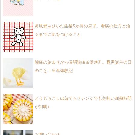
鼻風邪をひいた生後5か月の息子。看病の仕方と治
るまでに気をつけること
陣痛の始まりから微弱陣痛＆促進剤。長男誕生の日
のこと – 出産体験記
とうもろこしは茹でる？レンジでも美味い加熱時間
が判明♪
お問い合わせ