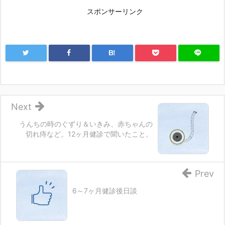
スポンサーリンク
B!
Next
うんちの時のぐずり＆いきみ、赤ちゃんの
切れ痔など。12ヶ月健診で聞いたこと。
Prev
6～7ヶ月健診後日談