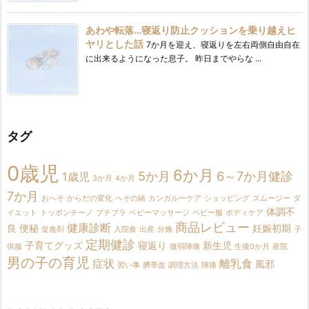
あわや転落…寝返り防止クッションを乗り越えヒ
ヤリとした話
7か月を迎え、寝返りを左右両側自由自在
に出来るようになった息子。 昨日までやらな ...
タグ
0歳児
6か月
5か月
6～7か月健診
1歳児
3か月
4か月
7か月
おへそ
からだの変化
へその緒
カンガルーケア
ショッピング
スムージー
ダ
体調不
イエット
トッポンチーノ
プチプラ
ベビーマッサージ
ベビー服
ボディケア
商品レビュー
健康診断
良
便秘
妊娠初期
促進剤
入院食
出産
分娩
子
定期健診
子育てグッズ
寝返り
新生児
供服
微弱陣痛
生後0か月
産院
男の子の育児
症状
離乳食
風邪
習い事
臍帯血
調理方法
陣痛