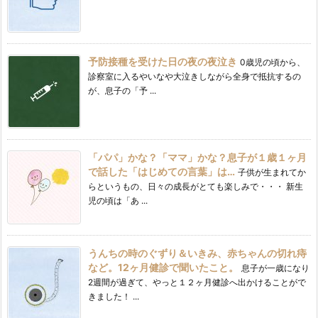
予防接種を受けた日の夜の夜泣き
0歳児の頃から、
診察室に入るやいなや大泣きしながら全身で抵抗するの
が、息子の「予 ...
「パパ」かな？「ママ」かな？息子が１歳１ヶ月
で話した「はじめての言葉」は…
子供が生まれてか
らというもの、日々の成長がとても楽しみで・・・ 新生
児の頃は「あ ...
うんちの時のぐずり＆いきみ、赤ちゃんの切れ痔
など。12ヶ月健診で聞いたこと。
息子が一歳になり
2週間が過ぎて、やっと１２ヶ月健診へ出かけることがで
きました！ ...