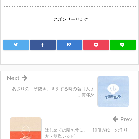
スポンサーリンク
B!
Next
あさりの「砂抜き」きをする時の塩は大さ
じ何杯か
Prev
はじめての離乳食に。「10倍がゆ」の作り
方・簡単レシピ