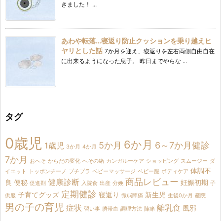
きました！ ...
あわや転落…寝返り防止クッションを乗り越えヒ
ヤリとした話
7か月を迎え、寝返りを左右両側自由自在
に出来るようになった息子。 昨日までやらな ...
タグ
0歳児
6か月
5か月
6～7か月健診
1歳児
3か月
4か月
7か月
おへそ
からだの変化
へその緒
カンガルーケア
ショッピング
スムージー
ダ
体調不
イエット
トッポンチーノ
プチプラ
ベビーマッサージ
ベビー服
ボディケア
商品レビュー
健康診断
良
便秘
妊娠初期
促進剤
入院食
出産
分娩
子
定期健診
子育てグッズ
寝返り
新生児
供服
微弱陣痛
生後0か月
産院
男の子の育児
症状
離乳食
風邪
習い事
臍帯血
調理方法
陣痛