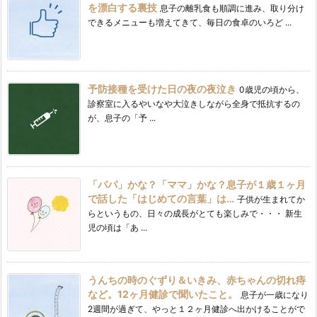
を漂白する裏技
息子の離乳食も順調に進み、取り分け
できるメニューも増えてきて、毎日の食卓のいろど ...
予防接種を受けた日の夜の夜泣き
0歳児の頃から、
診察室に入るやいなや大泣きしながら全身で抵抗するの
が、息子の「予 ...
「パパ」かな？「ママ」かな？息子が１歳１ヶ月
で話した「はじめての言葉」は…
子供が生まれてか
らというもの、日々の成長がとても楽しみで・・・ 新生
児の頃は「あ ...
うんちの時のぐずり＆いきみ、赤ちゃんの切れ痔
など。12ヶ月健診で聞いたこと。
息子が一歳になり
2週間が過ぎて、やっと１２ヶ月健診へ出かけることがで