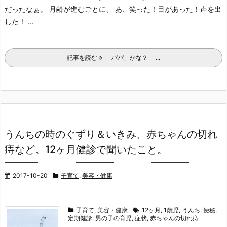
だったなぁ。 月齢が進むごとに、 あ、笑った！目があった！声を出
した！ ...
記事を読む
「パパ」かな？「 ...
うんちの時のぐずり＆いきみ、赤ちゃんの切れ
痔など。12ヶ月健診で聞いたこと。
2017-10-20
子育て
,
美容・健康
子育て
,
美容・健康
12ヶ月
,
1歳児
,
うんち
,
便秘
,
定期健診
,
男の子の育児
,
症状
,
赤ちゃんの切れ痔