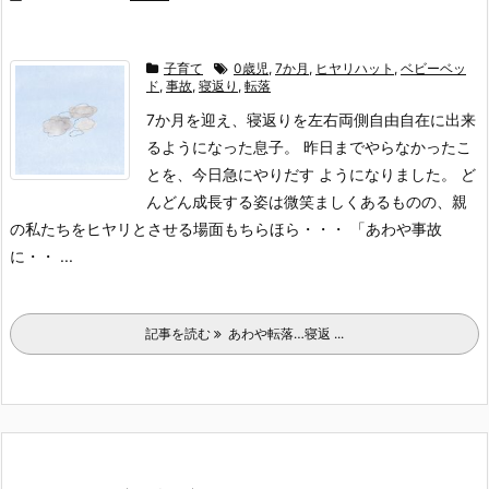
子育て
0歳児
,
7か月
,
ヒヤリハット
,
ベビーベッ
ド
,
事故
,
寝返り
,
転落
7か月を迎え、寝返りを左右両側自由自在に出来
るようになった息子。 昨日までやらなかったこ
とを、今日急にやりだす ようになりました。 ど
んどん成長する姿は微笑ましくあるものの、親
の私たちをヒヤリとさせる場面もちらほら・・・ 「あわや事故
に・・ ...
記事を読む
あわや転落…寝返 ...