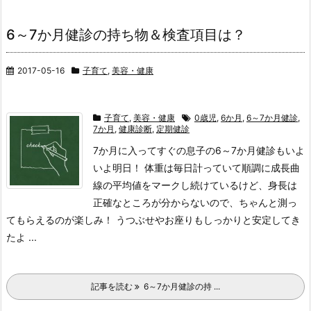
6～7か月健診の持ち物＆検査項目は？
2017-05-16
子育て
,
美容・健康
子育て
,
美容・健康
0歳児
,
6か月
,
6～7か月健診
,
7か月
,
健康診断
,
定期健診
7か月に入ってすぐの息子の6～7か月健診もいよ
いよ明日！ 体重は毎日計っていて順調に成長曲
線の平均値をマークし続けているけど、身長は
正確なところが分からないので、ちゃんと測っ
てもらえるのが楽しみ！ うつぶせやお座りもしっかりと安定してき
たよ ...
記事を読む
6～7か月健診の持 ...