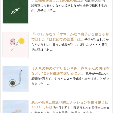
予防接種を受けた日の夜の夜泣き
0歳児の頃から、
診察室に入るやいなや大泣きしながら全身で抵抗するの
が、息子の「予 ...
「パパ」かな？「ママ」かな？息子が１歳１ヶ月
で話した「はじめての言葉」は…
子供が生まれてか
らというもの、日々の成長がとても楽しみで・・・ 新生
児の頃は「あ ...
うんちの時のぐずり＆いきみ、赤ちゃんの切れ痔
など。12ヶ月健診で聞いたこと。
息子が一歳になり
2週間が過ぎて、やっと１２ヶ月健診へ出かけることがで
きました！ ...
あわや転落…寝返り防止クッションを乗り越えヒ
ヤリとした話
7か月を迎え、寝返りを左右両側自由自在
に出来るようになった息子。 昨日までやらな ...