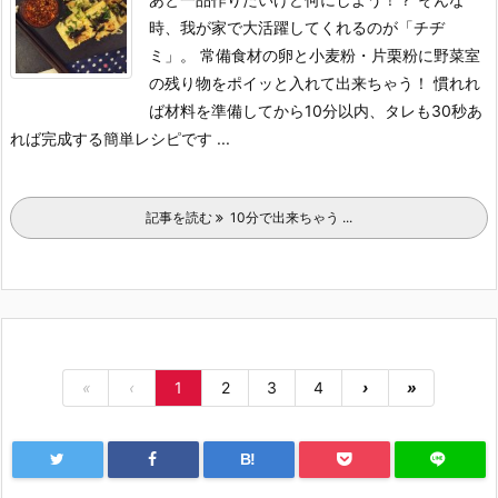
時、我が家で大活躍してくれるのが「チヂ
ミ」。 常備食材の卵と小麦粉・片栗粉に野菜室
の残り物をポイッと入れて出来ちゃう！ 慣れれ
ば材料を準備してから10分以内、タレも30秒あ
れば完成する簡単レシピです ...
記事を読む
10分で出来ちゃう ...
«
‹
1
2
3
4
›
»
B!