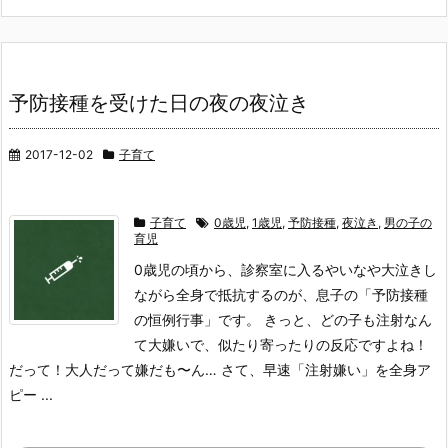
予防接種を受けた日の夜の夜泣き
2017-12-02
子育て
子育て
0歳児
,
1歳児
,
予防接種
,
夜泣き
,
男の子の
育児
0歳児の頃から、診察室に入るやいなや大泣きし
ながら全身で抵抗するのが、息子の「予防接種
の恒例行事」です。 きっと、どの子も注射なん
て大嫌いで、似たり寄ったりの反応ですよね！
だって！大人だって嫌だも〜ん… さて、早速「注射嫌い」を全身ア
ピー ...