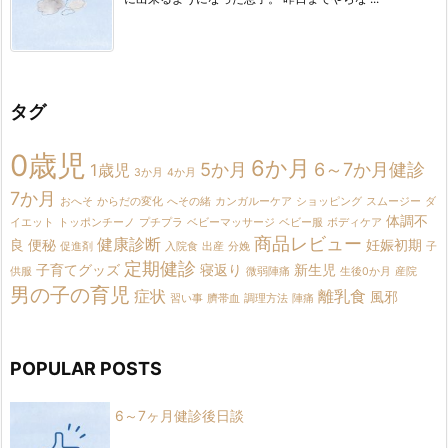
タグ
0歳児
6か月
5か月
6～7か月健診
1歳児
3か月
4か月
7か月
おへそ
からだの変化
へその緒
カンガルーケア
ショッピング
スムージー
ダ
体調不
イエット
トッポンチーノ
プチプラ
ベビーマッサージ
ベビー服
ボディケア
商品レビュー
健康診断
良
便秘
妊娠初期
促進剤
入院食
出産
分娩
子
定期健診
子育てグッズ
寝返り
新生児
供服
微弱陣痛
生後0か月
産院
男の子の育児
症状
離乳食
風邪
習い事
臍帯血
調理方法
陣痛
POPULAR POSTS
6～7ヶ月健診後日談