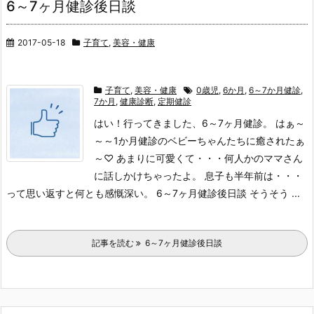
6～7ヶ月健診後日談
2017-05-18
子育て
,
美容・健康
子育て
,
美容・健康
0歳児
,
6か月
,
6～7か月健診
,
7か月
,
健康診断
,
定期健診
はい！行ってきました、6～7ヶ月健診。 はぁ～
～～1か月健診のベビーちゃんたちに癒されたぁ
～♡ あまりに可愛くて・・・何人かのママさん
に話しかけちゃったよ。 息子も半年前は・・・
って思い返すと何とも感慨深い。 6～7ヶ月健診後日談 そうそう ...
記事を読む
6～7ヶ月健診後日談