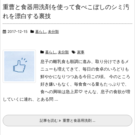
重曹と食器用洗剤を使って食べこぼしのシミ汚
れを漂白する裏技
2017-12-15
暮らし
,
未分類
暮らし
,
未分類
家事
息子の離乳食も順調に進み、取り分けできるメ
ニューも増えてきて、毎日の食卓のいろどりも
鮮やかになりつつある今日この頃。 今のところ
好き嫌いもなく、毎食食べる量もたっぷりで、
食への興味は急上昇♡︎ そんな、息子の食欲が増
していくに連れ、とある問 ...
記事を読む
重曹と食器用洗剤 ...