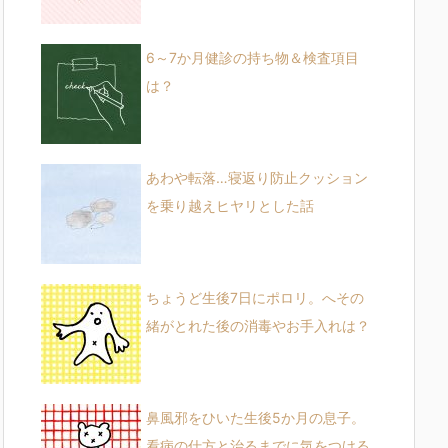
6～7か月健診の持ち物＆検査項目
は？
あわや転落…寝返り防止クッション
を乗り越えヒヤリとした話
ちょうど生後7日にポロリ。へその
緒がとれた後の消毒やお手入れは？
鼻風邪をひいた生後5か月の息子。
看病の仕方と治るまでに気をつける