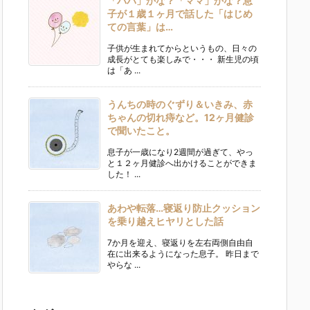
「パパ」かな？「ママ」かな？息
子が１歳１ヶ月で話した「はじめ
ての言葉」は…
子供が生まれてからというもの、日々の
成長がとても楽しみで・・・ 新生児の頃
は「あ ...
うんちの時のぐずり＆いきみ、赤
ちゃんの切れ痔など。12ヶ月健診
で聞いたこと。
息子が一歳になり2週間が過ぎて、やっ
と１２ヶ月健診へ出かけることができま
した！ ...
あわや転落…寝返り防止クッション
を乗り越えヒヤリとした話
7か月を迎え、寝返りを左右両側自由自
在に出来るようになった息子。 昨日まで
やらな ...