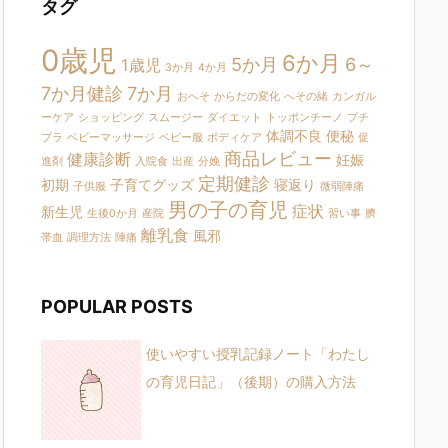
タグ
0歳児
6か月
5か月
6～
1歳児
3か月
4か月
7か月健診
7か月
おへそ
からだの変化
へその緒
カンガル
ーケア
ショッピング
スムージー
ダイエット
トッポンチーノ
プチ
体調不良
便秘
プラ
ベビーマッサージ
ベビー服
ボディケア
促
商品レビュー
健康診断
妊娠
進剤
入院食
出産
分娩
定期健診
初期
子育てグッズ
寝返り
子供服
微弱陣痛
男の子の育児
症状
新生児
生後0か月
産院
習い事
臍
離乳食
風邪
帯血
調理方法
陣痛
POPULAR POSTS
使いやすい授乳記録ノート「わたし
の育児日記」（後期）の購入方法