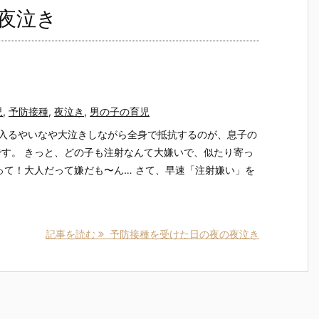
夜泣き
児
,
予防接種
,
夜泣き
,
男の子の育児
に入るやいなや大泣きしながら全身で抵抗するのが、息子の
す。 きっと、どの子も注射なんて大嫌いで、似たり寄っ
って！大人だって嫌だも〜ん… さて、早速「注射嫌い」を
記事を読む
予防接種を受けた日の夜の夜泣き