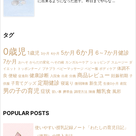
に出来るようになった息子。 昨日までやらな ...
タグ
0歳児
6か月
5か月
6～7か月健診
1歳児
3か月
4か月
7か月
おへそ
からだの変化
へその緒
カンガルーケア
ショッピング
スムージー
ダ
体調不
イエット
トッポンチーノ
プチプラ
ベビーマッサージ
ベビー服
ボディケア
商品レビュー
健康診断
良
便秘
妊娠初期
促進剤
入院食
出産
分娩
子
定期健診
子育てグッズ
寝返り
新生児
供服
微弱陣痛
生後0か月
産院
男の子の育児
症状
離乳食
風邪
習い事
臍帯血
調理方法
陣痛
POPULAR POSTS
使いやすい授乳記録ノート「わたしの育児日記」
（後期）の購入方法