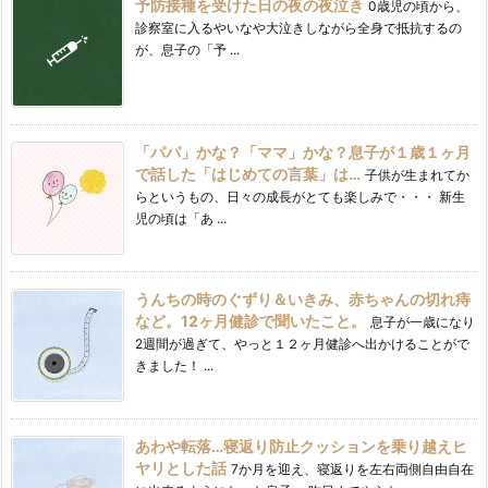
予防接種を受けた日の夜の夜泣き
0歳児の頃から、
診察室に入るやいなや大泣きしながら全身で抵抗するの
が、息子の「予 ...
「パパ」かな？「ママ」かな？息子が１歳１ヶ月
で話した「はじめての言葉」は…
子供が生まれてか
らというもの、日々の成長がとても楽しみで・・・ 新生
児の頃は「あ ...
うんちの時のぐずり＆いきみ、赤ちゃんの切れ痔
など。12ヶ月健診で聞いたこと。
息子が一歳になり
2週間が過ぎて、やっと１２ヶ月健診へ出かけることがで
きました！ ...
あわや転落…寝返り防止クッションを乗り越えヒ
ヤリとした話
7か月を迎え、寝返りを左右両側自由自在