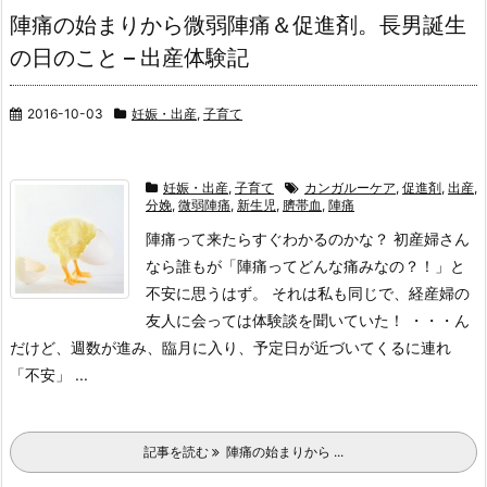
陣痛の始まりから微弱陣痛＆促進剤。長男誕生
の日のこと – 出産体験記
2016-10-03
妊娠・出産
,
子育て
妊娠・出産
,
子育て
カンガルーケア
,
促進剤
,
出産
,
分娩
,
微弱陣痛
,
新生児
,
臍帯血
,
陣痛
陣痛って来たらすぐわかるのかな？ 初産婦さん
なら誰もが「陣痛ってどんな痛みなの？！」と
不安に思うはず。 それは私も同じで、経産婦の
友人に会っては体験談を聞いていた！ ・・・ん
だけど、週数が進み、臨月に入り、予定日が近づいてくるに連れ
「不安」 ...
記事を読む
陣痛の始まりから ...