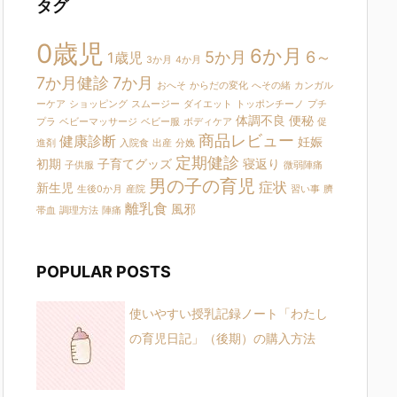
タグ
0歳児
6か月
5か月
6～
1歳児
3か月
4か月
7か月健診
7か月
おへそ
からだの変化
へその緒
カンガル
ーケア
ショッピング
スムージー
ダイエット
トッポンチーノ
プチ
体調不良
便秘
プラ
ベビーマッサージ
ベビー服
ボディケア
促
商品レビュー
健康診断
妊娠
進剤
入院食
出産
分娩
定期健診
初期
子育てグッズ
寝返り
子供服
微弱陣痛
男の子の育児
症状
新生児
生後0か月
産院
習い事
臍
離乳食
風邪
帯血
調理方法
陣痛
POPULAR POSTS
使いやすい授乳記録ノート「わたし
の育児日記」（後期）の購入方法