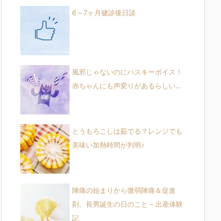
6～7ヶ月健診後日談
風邪じゃないのにハスキーボイス！
赤ちゃんにも声変りがあるらしい…
とうもろこしは茹でる？レンジでも
美味い加熱時間が判明♪
陣痛の始まりから微弱陣痛＆促進
剤。長男誕生の日のこと – 出産体験
記