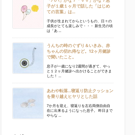
「パパ」かな？「ママ」かな？息
子が１歳１ヶ月で話した「はじめ
ての言葉」は…
子供が生まれてからというもの、日々の
成長がとても楽しみで・・・ 新生児の頃
は「あ ...
うんちの時のぐずり＆いきみ、赤
ちゃんの切れ痔など。12ヶ月健診
で聞いたこと。
息子が一歳になり2週間が過ぎて、やっ
と１２ヶ月健診へ出かけることができま
した！ ...
あわや転落…寝返り防止クッション
を乗り越えヒヤリとした話
7か月を迎え、寝返りを左右両側自由自
在に出来るようになった息子。 昨日まで
やらな ...